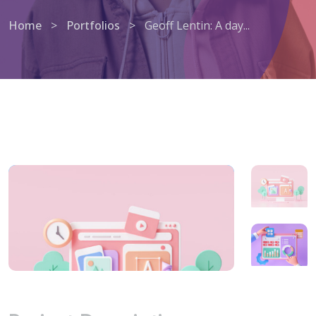
Home
>
Portfolios
>
Geoff Lentin: A day...